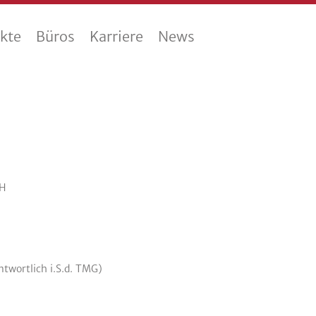
ekte
Büros
Karriere
News
bH
twortlich i.S.d. TMG)