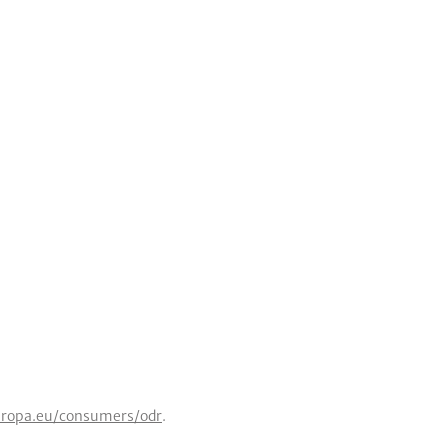
europa.eu/consumers/odr
.